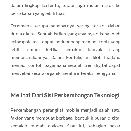
dalam lingkup tertentu, tetapi juga mulai masuk ke
percakapan yang lebih luas.
Fenomena serupa sebenarnya sering terjadi dalam
dunia digital. Sebuah istilah yang awalnya dikenal oleh
kelompok kecil dapat berkembang menjadi topik yang
lebih umum ketika semakin banyak orang
membicarakannya. Dalam konteks ini, Slot Thailand
menjadi contoh bagaimana sebuah tren digital dapat
menyebar secara organik melalui interaksi pengguna.
Melihat Dari Sisi Perkembangan Teknologi
Perkembangan perangkat mobile menjadi salah satu
faktor yang membuat berbagai bentuk hiburan digital
semakin mudah diakses. Saat ini, sebagian besar