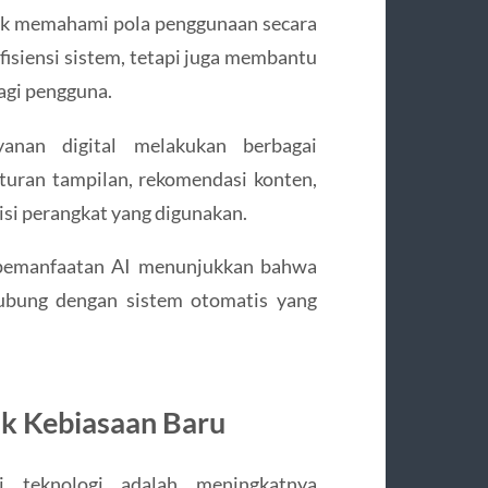
uk memahami pola penggunaan secara
siensi sistem, tetapi juga membantu
agi pengguna.
anan digital melakukan berbagai
turan tampilan, rekomendasi konten,
isi perangkat yang digunakan.
 pemanfaatan AI menunjukkan bahwa
hubung dengan sistem otomatis yang
k Kebiasaan Baru
i teknologi adalah meningkatnya