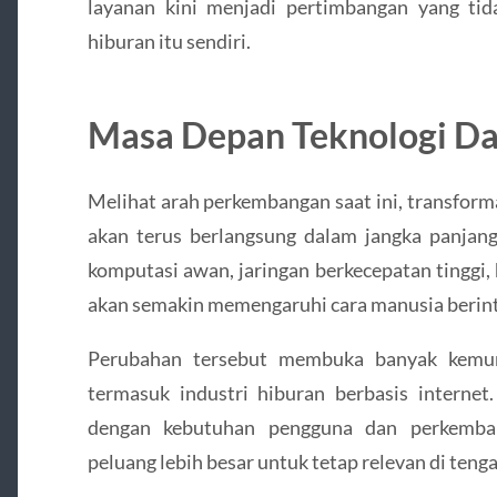
layanan kini menjadi pertimbangan yang tida
hiburan itu sendiri.
Masa Depan Teknologi Dan
Melihat arah perkembangan saat ini, transform
akan terus berlangsung dalam jangka panjang.
komputasi awan, jaringan berkecepatan tinggi, 
akan semakin memengaruhi cara manusia berinte
Perubahan tersebut membuka banyak kemung
termasuk industri hiburan berbasis interne
dengan kebutuhan pengguna dan perkemba
peluang lebih besar untuk tetap relevan di ten