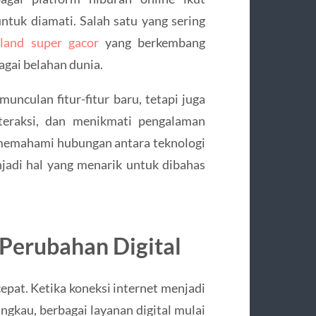
tuk diamati. Salah satu yang sering
iland super gacor
yang berkembang
gai belahan dunia.
unculan fitur-fitur baru, tetapi juga
teraksi, dan menikmati pengalaman
, memahami hubungan antara teknologi
jadi hal yang menarik untuk dibahas
 Perubahan Digital
epat. Ketika koneksi internet menjadi
angkau, berbagai layanan digital mulai