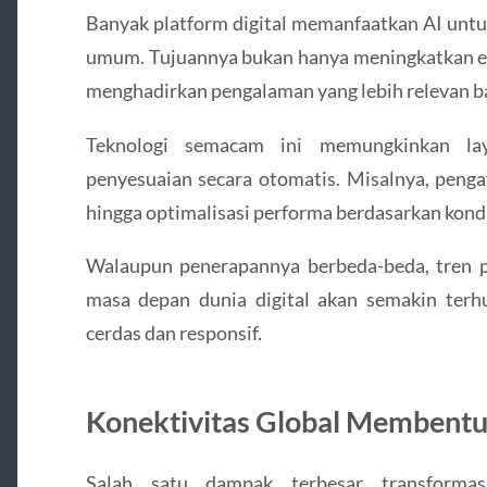
Banyak platform digital memanfaatkan AI unt
umum. Tujuannya bukan hanya meningkatkan efi
menghadirkan pengalaman yang lebih relevan b
Teknologi semacam ini memungkinkan lay
penyesuaian secara otomatis. Misalnya, penga
hingga optimalisasi performa berdasarkan kond
Walaupun penerapannya berbeda-beda, tren
masa depan dunia digital akan semakin ter
cerdas dan responsif.
Konektivitas Global Membentu
Salah satu dampak terbesar transformas