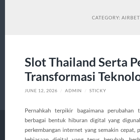
CATEGORY:
AIRBET
Slot Thailand Serta 
Transformasi Teknolo
JUNE 12, 2026
/
ADMIN
/
STICKY
Pernahkah terpikir bagaimana perubahan t
berbagai bentuk hiburan digital yang diguna
perkembangan internet yang semakin cepat, p
kebiasaan digital yang terus berubah, ber