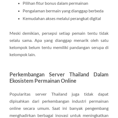
Pilihan fitur bonus dalam permainan
Pengalaman bermain yang dianggap berbeda
Kemudahan akses melalui perangkat digital
Meski demikian, persepsi setiap pemain tentu tidak
selalu sama. Apa yang dianggap menarik oleh satu
kelompok belum tentu memiliki pandangan serupa di
kelompok lain.
Perkembangan Server Thailand Dalam
Ekosistem Permainan Online
Popularitas server Thailand juga tidak dapat
dipisahkan dari perkembangan industri permainan
online secara umum. Saat ini banyak pengembang
menghadirkan berbagai inovasi untuk meningkatkan