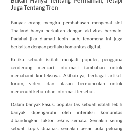
Bukan Hanya Tentang Permainan, Tetapi
Juga Tentang Tren
Banyak orang mengira pembahasan mengenai slot
Thailand hanya berkaitan dengan aktivitas bermain.
Padahal jika diamati lebih jauh, fenomena ini juga
berkaitan dengan perilaku komunitas digital.
Ketika sebuah istilah menjadi populer, pengguna
cenderung mencari informasi tambahan untuk
memahami konteksnya. Akibatnya, berbagai artikel,
forum, video, dan ulasan bermunculan untuk
memenuhi kebutuhan informasi tersebut.
Dalam banyak kasus, popularitas sebuah istilah lebih
banyak dipengaruhi oleh interaksi komunitas
dibandingkan faktor teknis semata. Semakin sering
sebuah topik dibahas, semakin besar pula peluang