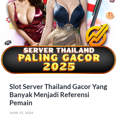
Slot Server Thailand Gacor Yang
Banyak Menjadi Referensi
Pemain
JUNE 15, 2026