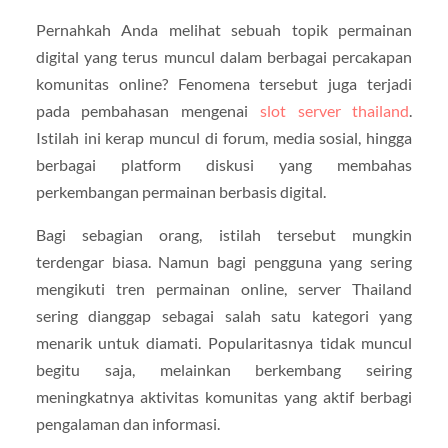
Pernahkah Anda melihat sebuah topik permainan
digital yang terus muncul dalam berbagai percakapan
komunitas online? Fenomena tersebut juga terjadi
pada pembahasan mengenai
slot server thailand
.
Istilah ini kerap muncul di forum, media sosial, hingga
berbagai platform diskusi yang membahas
perkembangan permainan berbasis digital.
Bagi sebagian orang, istilah tersebut mungkin
terdengar biasa. Namun bagi pengguna yang sering
mengikuti tren permainan online, server Thailand
sering dianggap sebagai salah satu kategori yang
menarik untuk diamati. Popularitasnya tidak muncul
begitu saja, melainkan berkembang seiring
meningkatnya aktivitas komunitas yang aktif berbagi
pengalaman dan informasi.