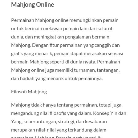
Mahjong Online
Permainan Mahjong online memungkinkan pemain
untuk bermain melawan pemain lain dari seluruh
dunia, dan meningkatkan pengalaman bermain
Mahjong. Dengan fitur permainan yang canggih dan
grafis yang menarik, pemain dapat merasakan sensasi
bermain Mahjong seperti di dunia nyata. Permainan
Mahjong online juga memiliki turnamen, tantangan,
dan hadiah yang menarik untuk pemainnya.
Filosofi Mahjong
Mahjong tidak hanya tentang permainan, tetapi juga
mengandung nilai filosofis yang dalam. Konsep Yin dan
Yang, keberuntungan, strategi, dan kesabaran
merupakan nilai-nilai yang terkandung dalam
permainan Mahjong. Pemain perlu memiliki