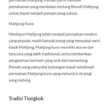
pemahaman yang mendalam tentang filosofi Mahjong
untuk dapat menjadi pemain yang sukses.
Mahjong Kuno
Meskipun Mahjong telah menjadi permainan modern
yang populer, masih banyak orang yang menyukai versi
klasik Mahjong. Mahjong kuno memiliki aturan dan
tata cara yang lebih tradisional, serta memberikan
pengalaman bermain yang unik dan menantang.
Pemain yang menyukai tantangan dapat menikmati
permainan Mahjong kuno yang menuntut strategi
yang matang.
Tradisi Tiongkok